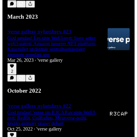
March 2023
'verse gallery nyhetsbrev #23
God søndag! Les siste Web3-nytt: Sony søker
web3-patent, Amazon lanserer NFT-plattform,
Kina ruller ut digitale sentralbankpenger
gjennom populær app
Mar 26, 2023
'verse gallery
•
2
October 2022
'verse gallery nyhetsbrev #22
God tirsdag! 'verse sin R3CAP av siste Web3-
nytt: Reddit, Gullballen, Metaverse-politi,
krypto-gründer skaper debatt
Oct 25, 2022
'verse gallery
•