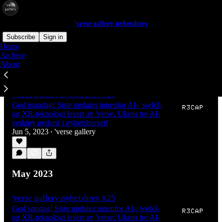
'verse gallery nyhetsbrev
Subscribe
Sign in
Home
Archive
About
Latest
Top
Discussions
'verse gallery nyhetsbrev #26
God mandag! Siste updates innenfor AI-, web3-
og XR-teknologi levert av 'verse. Ukens tre AI-
verktøy nederst i nyhetsbrevet!
Jun 5, 2023
'verse gallery
•
May 2023
'verse gallery nyhetsbrev #25
God søndag! Siste updates innenfor AI-, web3-
og XR-teknologi levert av 'verse. Ukens tre AI-