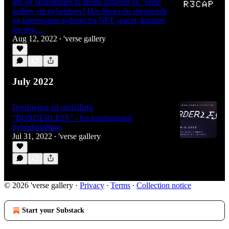
gm og velkommen til denne utgaven av ‘verse
gallery sitt nyhetsbrev! Her finner du spennende
og interessante nyheter fra NFT spacet, kuratert
for deg …
Aug 12, 2022
'verse gallery
•
July 2022
Invitasjon til utstilling
“BORDERLESS” - En internasjonal
hybridutstilling
Jul 31, 2022
'verse gallery
•
© 2026 'verse gallery
·
Privacy
∙
Terms
∙
Collection notice
Start your Substack