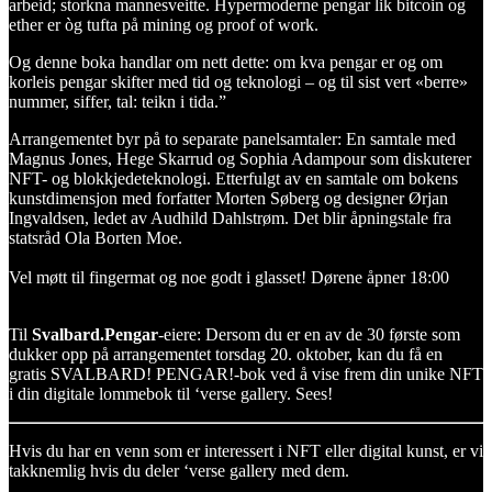
arbeid; storkna mannesveitte. Hypermoderne pengar lik bitcoin og
ether er òg tufta på mining og proof of work.
Og denne boka handlar om nett dette: om kva pengar er og om
korleis pengar skifter med tid og teknologi – og til sist vert «berre»
nummer, siffer, tal: teikn i tida.”
Arrangementet byr på to separate panelsamtaler: En samtale med
Magnus Jones, Hege Skarrud og Sophia Adampour som diskuterer
NFT- og blokkjedeteknologi. Etterfulgt av en samtale om bokens
kunstdimensjon med forfatter Morten Søberg og designer Ørjan
Ingvaldsen, ledet av Audhild Dahlstrøm. Det blir åpningstale fra
statsråd Ola Borten Moe.
Vel møtt til fingermat og noe godt i glasset! Dørene åpner 18:00
Til
Svalbard.Pengar
-eiere: Dersom du er en av de 30 første som
dukker opp på arrangementet torsdag 20. oktober, kan du få en
gratis SVALBARD! PENGAR!-bok ved å vise frem din unike NFT
i din digitale lommebok til ‘verse gallery. Sees!
Hvis du har en venn som er interessert i NFT eller digital kunst, er vi
takknemlig hvis du deler ‘verse gallery med dem.