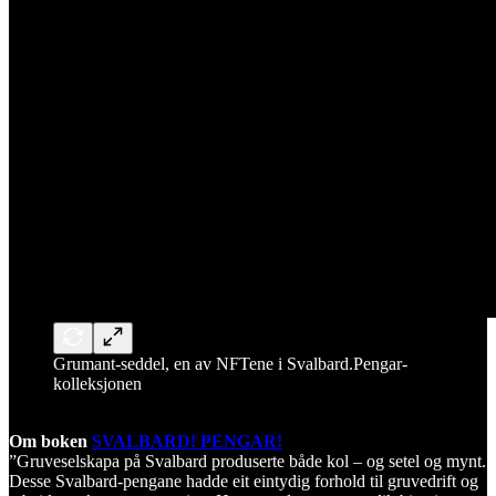
Grumant-seddel, en av NFTene i Svalbard.Pengar-
kolleksjonen
Om boken
SVALBARD! PENGAR!
”Gruveselskapa på Svalbard produserte både kol – og setel og mynt.
Desse Svalbard-pengane hadde eit eintydig forhold til gruvedrift og