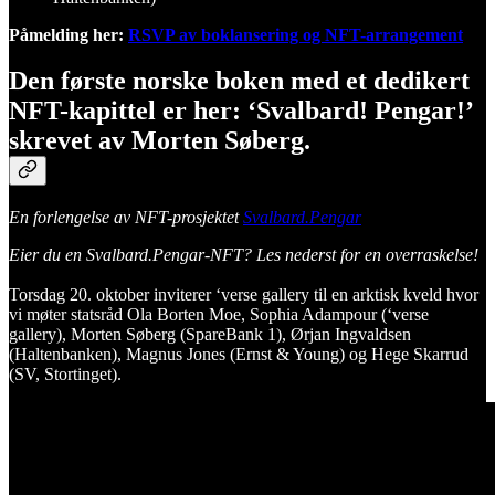
Påmelding her:
RSVP av boklansering og NFT-arrangement
Den første norske boken med et dedikert
NFT-kapittel er her: ‘Svalbard! Pengar!’
skrevet av Morten Søberg.
En forlengelse av NFT-prosjektet
Svalbard.Pengar
Eier du en Svalbard.Pengar-NFT? Les nederst for en overraskelse!
Torsdag 20. oktober inviterer ‘verse gallery til en arktisk kveld hvor
vi møter statsråd Ola Borten Moe, Sophia Adampour (‘verse
gallery), Morten Søberg (SpareBank 1), Ørjan Ingvaldsen
(Haltenbanken), Magnus Jones (Ernst & Young) og Hege Skarrud
(SV, Stortinget).