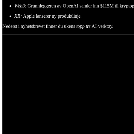
Web3:
Grunnleggeren av OpenAI samler inn $115M til kryptopr
XR:
Apple lanserer ny produktlinje.
Nederst i nyhetsbrevet finner du ukens
topp tre
AI-verktøy.