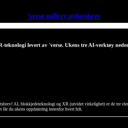
'verse gallery nyhetsbrev
eknologi levert av 'verse. Ukens tre AI-verktøy neders
sbrev! AI, blokkjedeteknologi og XR (utvidet virkelighet) er de tre el
t får du ukens oppdatering innenfor hvert felt.