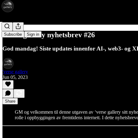
'verse gallery nyhetsbrev #26
Subscribe
Sign in
God mandag! Siste updates innenfor AI-, web3- og XR-t
'verse gallery
Jun 05, 2023
Share
GM og velkommen til denne utgaven av ‘verse gallery sitt nyhet
rolle i oppbyggingen av fremtidens internett. I dette nyhetsbreve