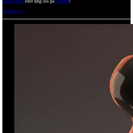
DISCORD
eller følg oss på
Twitter
!
SOCIALS