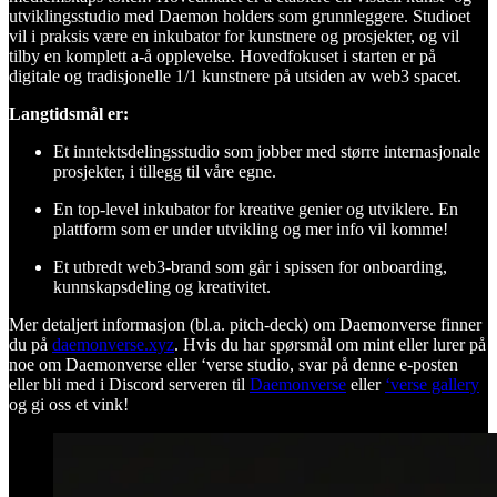
utviklingsstudio med Daemon holders som grunnleggere. Studioet
vil i praksis være en inkubator for kunstnere og prosjekter, og vil
tilby en komplett a-å opplevelse. Hovedfokuset i starten er på
digitale og tradisjonelle 1/1 kunstnere på utsiden av web3 spacet.
Langtidsmål er:
Et inntektsdelingsstudio som jobber med større internasjonale
prosjekter, i tillegg til våre egne.
En top-level inkubator for kreative genier og utviklere. En
plattform som er under utvikling og mer info vil komme!
Et utbredt web3-brand som går i spissen for onboarding,
kunnskapsdeling og kreativitet.
Mer detaljert informasjon (bl.a. pitch-deck) om Daemonverse finner
du på
daemonverse.xyz
. Hvis du har spørsmål om mint eller lurer på
noe om Daemonverse eller ‘verse studio, svar på denne e-posten
eller bli med i Discord serveren til
Daemonverse
eller
‘verse gallery
og gi oss et vink!