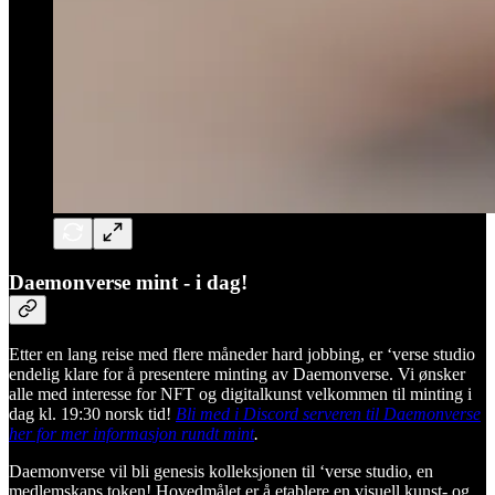
Daemonverse mint - i dag!
Etter en lang reise med flere måneder hard jobbing, er ‘verse studio
endelig klare for å presentere minting av Daemonverse. Vi ønsker
alle med interesse for NFT og digitalkunst velkommen til minting i
dag kl. 19:30 norsk tid!
Bli med i Discord serveren til Daemonverse
her for mer informasjon rundt mint
.
Daemonverse vil bli genesis kolleksjonen til ‘verse studio, en
medlemskaps token! Hovedmålet er å etablere en visuell kunst- og