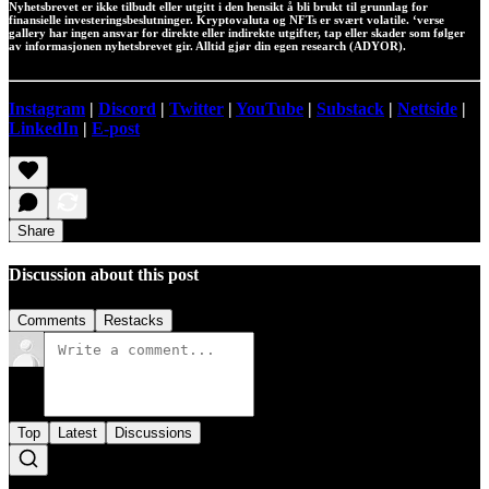
Nyhetsbrevet er ikke tilbudt eller utgitt i den hensikt å bli brukt til grunnlag for
finansielle investeringsbeslutninger. Kryptovaluta og NFTs er svært volatile. ‘verse
gallery har ingen ansvar for direkte eller indirekte utgifter, tap eller skader som følger
av informasjonen nyhetsbrevet gir. Alltid gjør din egen research (ADYOR).
Instagram
|
Discord
|
Twitter
|
YouTube
|
Substack
|
Nettside
|
LinkedIn
|
E-post
Share
Discussion about this post
Comments
Restacks
Top
Latest
Discussions