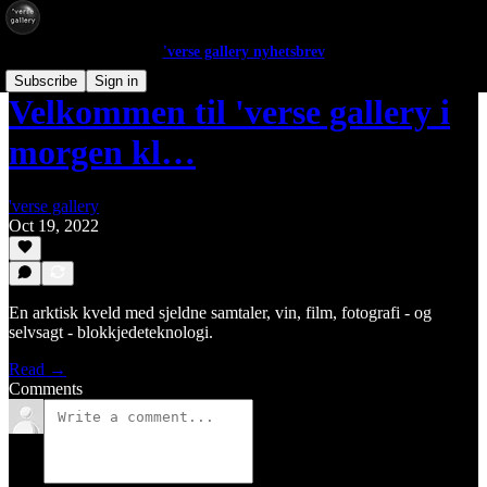
'verse gallery nyhetsbrev
Subscribe
Sign in
Velkommen til 'verse gallery i
morgen kl…
'verse gallery
Oct 19, 2022
En arktisk kveld med sjeldne samtaler, vin, film, fotografi - og
selvsagt - blokkjedeteknologi.
Read →
Comments