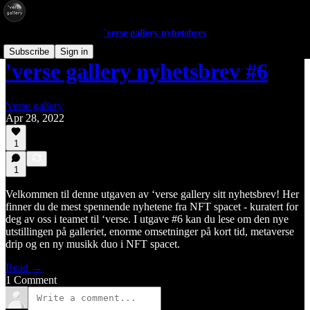
'verse gallery nyhetsbrev
Subscribe
Sign in
'verse gallery nyhetsbrev #6
'verse gallery
Apr 28, 2022
1
1
Velkommen til denne utgaven av ‘verse gallery sitt nyhetsbrev! Her
finner du de mest spennende nyhetene fra NFT spacet - kuratert for
deg av oss i teamet til ‘verse. I utgave #6 kan du lese om den nye
utstillingen på galleriet, enorme omsetninger på kort tid, metaverse
drip og en ny musikk duo i NFT spacet.
Read →
1 Comment