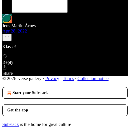
Jens Martin Årnes
Apr 28, 2022
Klasse!
Reply
Share
© 2026 'verse gallery
·
Privacy
∙
Terms
∙
Collection notice
Start your Substack
Get the app
Substack
is the home for great culture