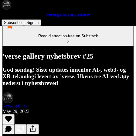
'verse gallery nyhetsbrev
Subscribe
Sign in
Read distraction-free on Substack
'verse gallery nyhetsbrev #25
God søndag! Siste updates innenfor AI-, web3- og
XR-teknologi levert av 'verse. Ukens tre AI-verktøy
nederst i nyhetsbrevet!
'verse gallery
May 29, 2023