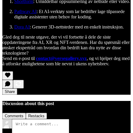
Shortform
: Umiddelbar oppsummering av nettside eller video.
Pathway AI
: Et AI-verktøy som lar bedrifter lage tilpassede
digitale assistenter uten behov for koding.
Dora AI
: Generer 3D-nettsteder med en enkelt instruksjon.
Gled deg til neste utgave, der vi vil fortsette å dele de siste
oppdateringene fra AI, XR og NFT-verdenen. Har du spørsmål eller
ønsker ekspertråd om hvordan din bedrift kan dra nytte av disse
teknologiene?
Send en e-post til
contact@versegallery.xyz
, og vi hjelper deg med
å utforske mulighetene som ble nevnt i ukens nyhetsbrev.
Share
Discussion about this post
Comments
Restacks