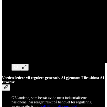
Verdensledere vil regulere generativ AI gjennom 'Hiroshima AI
Process'
G7-landene, som består av de mest industrialiserte
nasjonene, har reagert raskt på behovet for regulering
av generativ AI og
kalt til globalt samarbeid
.