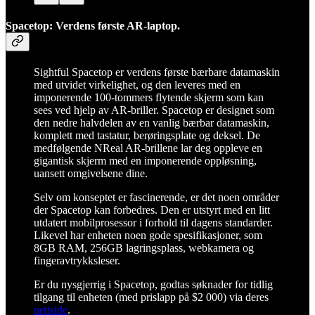
Spacetop: Verdens første AR-laptop.
Sightful Spacetop er verdens første bærbare datamaskin
med utvidet virkelighet, og den leveres med en
imponerende 100-tommers flytende skjerm som kan
sees ved hjelp av AR-briller. Spacetop er designet som
den nedre halvdelen av en vanlig bærbar datamaskin,
komplett med tastatur, berøringsplate og deksel. De
medfølgende NReal AR-brillene lar deg oppleve en
gigantisk skjerm med en imponerende oppløsning,
uansett omgivelsene dine.
Selv om konseptet er fascinerende, er det noen områder
der Spacetop kan forbedres. Den er utstyrt med en litt
utdatert mobilprosessor i forhold til dagens standarder.
Likevel har enheten noen gode spesifikasjoner, som
8GB RAM, 256GB lagringsplass, webkamera og
fingeravtrykksleser.
Er du nysgjerrig i Spacetop, godtas søknader for tidlig
tilgang til enheten (med prislapp på $2 000) via deres
nettside
.