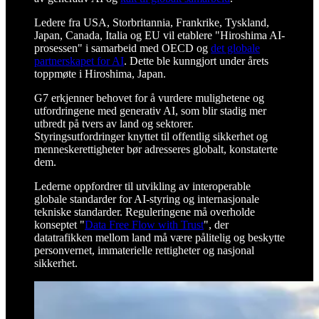
Ledere fra USA, Storbritannia, Frankrike, Tyskland,
Japan, Canada, Italia og EU vil etablere "Hiroshima AI-
prosessen" i samarbeid med OECD og
det globale
partnerskapet for AI
. Dette ble kunngjort under årets
toppmøte i Hiroshima, Japan.
G7 erkjenner behovet for å vurdere mulighetene og
utfordringene med generativ AI, som blir stadig mer
utbredt på tvers av land og sektorer.
Styringsutfordringer knyttet til offentlig sikkerhet og
menneskerettigheter bør adresseres globalt, konstaterte
dem.
Lederne oppfordrer til utvikling av interoperable
globale standarder for AI-styring og internasjonale
tekniske standarder. Reguleringene må overholde
konseptet "
Data Free Flow with Trust
", der
datatrafikken mellom land må være pålitelig og beskytte
personvernet, immaterielle rettigheter og nasjonal
sikkerhet.