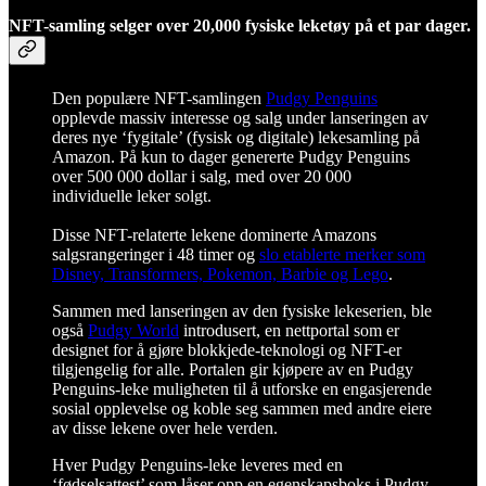
NFT-samling selger over 20,000 fysiske leketøy på et par dager.
Den populære NFT-samlingen
Pudgy Penguins
opplevde massiv interesse og salg under lanseringen av
deres nye ‘fygitale’ (fysisk og digitale) lekesamling på
Amazon. På kun to dager genererte Pudgy Penguins
over 500 000 dollar i salg, med over 20 000
individuelle leker solgt.
Disse NFT-relaterte lekene dominerte Amazons
salgsrangeringer i 48 timer og
slo etablerte merker som
Disney, Transformers, Pokemon, Barbie og Lego
.
Sammen med lanseringen av den fysiske lekeserien, ble
også
Pudgy World
introdusert, en nettportal som er
designet for å gjøre blokkjede-teknologi og NFT-er
tilgjengelig for alle. Portalen gir kjøpere av en Pudgy
Penguins-leke muligheten til å utforske en engasjerende
sosial opplevelse og koble seg sammen med andre eiere
av disse lekene over hele verden.
Hver Pudgy Penguins-leke leveres med en
‘fødselsattest’ som låser opp en egenskapsboks i Pudgy