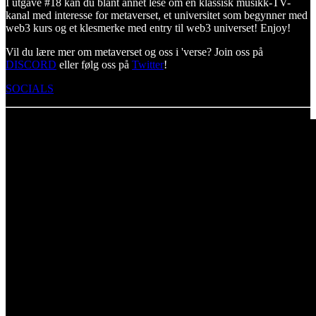
I utgave #18 kan du blant annet lese om en klassisk musikk-TV-
kanal med interesse for metaverset, et universitet som begynner med
web3 kurs og et klesmerke med entry til web3 universet! Enjoy!
Vil du lære mer om metaverset og oss i 'verse? Join oss på
DISCORD
eller følg oss på
Twitter
!
SOCIALS