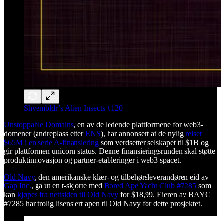
Shvembldr’s Alien Insects #120
Unstoppable Domains
, en av de ledende plattformene for web3-
domener (andreplass etter
ENS
), har annonsert at de nylig
reiset
$65M i en serie A-finansiering
som verdsetter selskapet til $1B og
gir plattformen unicorn status. Denne finansieringsrunden skal støtte
produktinnovasjon og partner-etableringer i web3 spacet.
Old Navy
, den amerikanske klær- og tilbehørsleverandøren eid av
Gap Inc.
, ga ut en t-skjorte med
Bored Ape Yacht Club #7285
som
kan
kjøpes fra nettsiden til Old Navy
for $18,99. Eieren av BAYC
#7285 har trolig lisensiert apen til Old Navy for dette prosjektet.