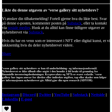
Likte du denne utgaven av ‘verse gallery sitt nyhetsbrev?
Vi ønsker din tilbakemelding! Fortell gjerne hva du likte best. Svar
på denne e-posten, kommenter posten på
Substack
, eller ta kontakt
via
sosiale medier
. Husk at du alltid kan finne tidligere utgaver av
nyhetsbrevet via
Substack
.
Hvis du har en venn som er interessert i NFT eller digital kunst, er vi
takknemlig hvis du deler nyhetsbrevet videre.
Share
‘verse gallery sitt nyhetsbrev er kun til underholdning- og informasjonsformål.
Nyhetsbrevet er ikke tilbudt eller utgitt i den hensikt å bli brukt til grunnlag for
finansielle investeringsbeslutninger. Kryptovaluta og NFTs er svært volatile. ‘verse
gallery har ingen ansvar for direkte eller indirekte utgifter, tap eller skader som følger
av informasjonen nyhetsbrevet gir. Alltid gjør din egen research (ADYOR).
Instagram
|
Discord
|
Twitter
|
YouTube
|
Substack
|
Nettside
|
LinkedIn
|
E-post