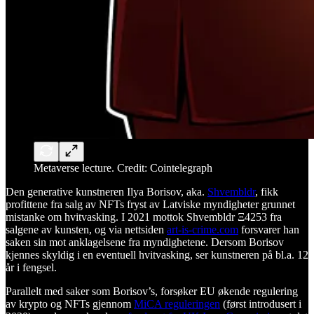
Metaverse lecture. Credit: Cointelegraph
Den generative kunstneren Ilya Borisov, aka.
Shvembldr
, fikk
profittene fra salg av NFTs fryst av Latviske myndigheter grunnet
mistanke om hvitvasking. I 2021 mottok Shvembldr Ξ4253 fra
salgene av kunsten, og via nettsiden
art-is-crime.com
forsvarer han
saken sin mot anklagelsene fra myndighetene. Dersom Borisov
kjennes skyldig i en eventuell hvitvasking, ser kunstneren på bl.a. 12
år i fengsel.
Parallelt med saker som Borisov’s, forsøker EU økende regulering
av krypto og NFTs gjennom
MiCA reguleringen
(først introdusert i