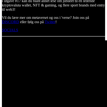
I utgave #17 kan du blant annet lese om jubileet til en ledende
kryptovaluta wallet, NFT & gaming, og flere sport brands med entry
til web3!
Vil du lære mer om metaverset og oss i 'verse? Join oss på
DISCORD
eller følg oss på
Twitter
!
SOCIALS