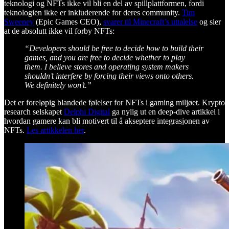
teknologi og NFTs ikke vil bli en del av spillplattformen, fordi
teknologien ikke er inkluderende for deres community.
Tim
Sweeney
(Epic Games CEO),
svarer til Minecraft’s uttalelse
og sier
at de absolutt ikke vil forby NFTs:
“Developers should be free to decide how to build their
games, and you are free to decide whether to play
them. I believe stores and operating system makers
shouldn’t interfere by forcing their views onto others.
We definitely won’t.”
Det er foreløpig blandede følelser for NFTs i gaming miljøet. Krypto
research selskapet
Delphi Digital
ga nylig ut en deep-dive artikkel i
hvordan gamere kan bli motivert til å akseptere integrasjonen av
NFTs.
Les artikkelen her
.