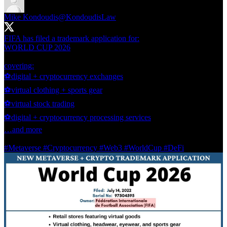
Mike Kondoudis
@KondoudisLaw
FIFA has filed a trademark application for:
WORLD CUP 2026
covering:
⚽️digital + cryptocurrency exchanges
⚽️virtual clothing + sports gear
⚽️virtual stock trading
⚽️digital + cryptocurrency processing services
…and more
#Metaverse
#Cryptocurrency
#Web3
#WorldCup
#DeFi