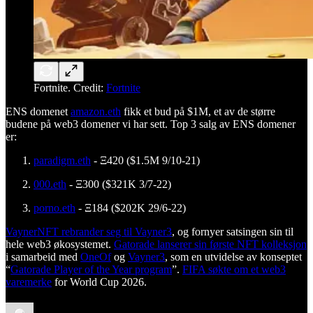
Fortnite. Credit:
Fortnite
ENS domenet
amazon.eth
fikk et bud på $1M, et av de større
budene på web3 domener vi har sett. Top 3 salg av ENS domener
er:
paradigm.eth
- Ξ420 ($1.5M 9/10-21)
000.eth
- Ξ300 ($321K 3/7-22)
porno.eth
- Ξ184 ($202K 29/6-22)
VaynerNFT rebrander seg til Vayner3
, og fornyer satsingen sin til
hele web3 økosystemet.
Gatorade lanserer sin første NFT kolleksjon
i samarbeid med
OneOf
og
Vayner3
, som en utvidelse av konseptet
“
Gatorade Player of the Year program
”.
FIFA søkte om et web3
varemerke
for World Cup 2026.