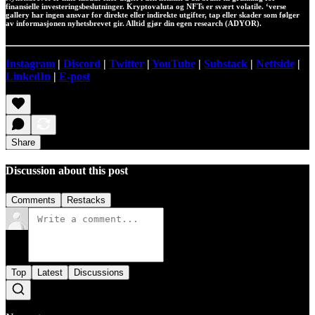
finansielle investeringsbeslutninger. Kryptovaluta og NFTs er svært volatile. ‘verse
gallery har ingen ansvar for direkte eller indirekte utgifter, tap eller skader som følger
av informasjonen nyhetsbrevet gir. Alltid gjør din egen research (ADYOR).
Instagram
|
Discord
|
Twitter
|
YouTube
|
Substack
|
Nettside
|
LinkedIn
|
E-post
Share
Discussion about this post
Comments
Restacks
Top
Latest
Discussions