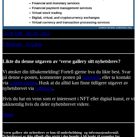
11:58 AM · Jul 20, 2022
7 Reposts
·
11 Likes
Likte du denne utgaven av ‘verse gallery sitt nyhetsbrev?
Vi ønsker din tilbakemelding! Fortell gjerne hva du likte best. Svar
på denne e-posten, kommenter posten på
Substack
, eller ta kontakt
via
sosiale medier
. Husk at du alltid kan finne tidligere utgaver av
nyhetsbrevet via
Substack
.
Hvis du har en venn som er interessert i NFT eller digital kunst, er vi
takknemlig hvis du deler nyhetsbrevet videre.
Share
‘verse gallery sitt nyhetsbrev er kun til underholdning- og informasjonsformål.
Nyhetsbrevet er ikke tilbudt eller utgitt i den hensikt å bli brukt til grunnlag for