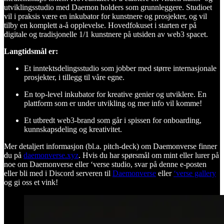
utviklingsstudio med Daemon holders som grunnleggere. Studioet
vil i praksis være en inkubator for kunstnere og prosjekter, og vil
tilby en komplett a-å opplevelse. Hovedfokuset i starten er på
digitale og tradisjonelle 1/1 kunstnere på utsiden av web3 spacet.
Langtidsmål er:
Et inntektsdelingsstudio som jobber med større internasjonale
prosjekter, i tillegg til våre egne.
En top-level inkubator for kreative genier og utviklere. En
plattform som er under utvikling og mer info vil komme!
Et utbredt web3-brand som går i spissen for onboarding,
kunnskapsdeling og kreativitet.
Mer detaljert informasjon (bl.a. pitch-deck) om Daemonverse finner
du på
daemonverse.xyz
. Hvis du har spørsmål om mint eller lurer på
noe om Daemonverse eller ‘verse studio, svar på denne e-posten
eller bli med i Discord serveren til
Daemonverse
eller
‘verse gallery
og gi oss et vink!