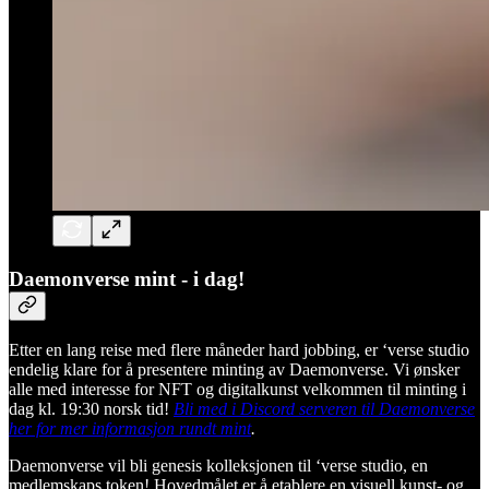
Daemonverse mint - i dag!
Etter en lang reise med flere måneder hard jobbing, er ‘verse studio
endelig klare for å presentere minting av Daemonverse. Vi ønsker
alle med interesse for NFT og digitalkunst velkommen til minting i
dag kl. 19:30 norsk tid!
Bli med i Discord serveren til Daemonverse
her for mer informasjon rundt mint
.
Daemonverse vil bli genesis kolleksjonen til ‘verse studio, en
medlemskaps token! Hovedmålet er å etablere en visuell kunst- og