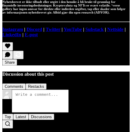
Nyhetsbrevet er ikke tilbudt eller utgitt i den hensikt å bli brukt til grunnlag for
finansielle investeringsbeslutninger. Kryptovaluta og NFTs er svært volatile. ‘verse
gallery har ingen ansvar for direkte eller indirekte utgifter, tap eller skader som følger
av informasjonen nyhetsbrevet gir. Alltid gjør din egen research (ADYOR).
Instagram
|
Discord
|
Twitter
|
YouTube
|
Substack
|
Nettside
|
LinkedIn
|
E-post
Share
Discussion about this post
Comments
Restacks
Top
Latest
Discussions