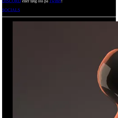
DISCORD
eller følg oss på
Twitter
!
SOCIALS