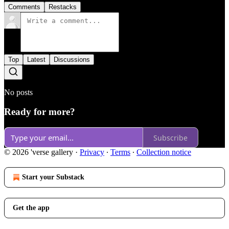
Comments
Restacks
Top
Latest
Discussions
No posts
Ready for more?
Subscribe
© 2026 'verse gallery
·
Privacy
∙
Terms
∙
Collection notice
Start your Substack
Get the app