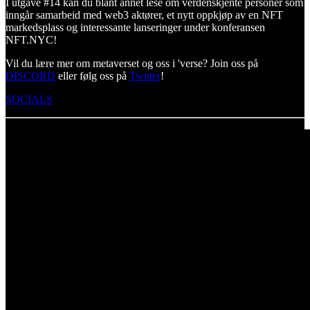
I utgave #14 kan du blant annet lese om verdenskjente personer som
inngår samarbeid med web3 aktører, et nytt oppkjøp av en NFT
markedsplass og interessante lanseringer under konferansen
NFT.NYC!
Vil du lære mer om metaverset og oss i 'verse? Join oss på
DISCORD
eller følg oss på
Twitter
!
SOCIALS