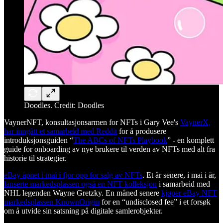
Doodles. Credit: Doodles
VaynerNFT, konsultasjonsarmen for NFTs i Gary Vee's
VaynerX,
har inngått et samarbeid med Reddit
for å produsere
introduksjonsguiden “
The ABCs of NFTs Playbook
” - en komplett
guide for onboarding av nye brukere til verden av NFTs med alt fra
historie til strategier.
eBay åpnet i mai i fjor opp for salg av NFTs
. Et år senere, i mai i år,
lanserte markedsplassen også en NFT kolleksjon
i samarbeid med
NHL legenden Wayne Gretzky. En måned senere
kjøper eBay NFT
markedsplassen KnownOrigin
for en “undisclosed fee” i et forsøk
om å utvide sin satsning på digitale samlerobjekter.