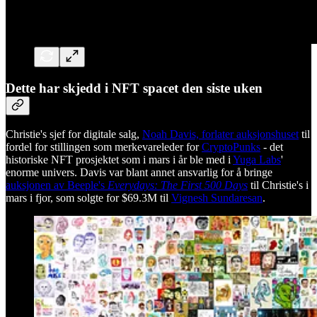
Dette har skjedd i NFT spacet den siste uken
Christie's sjef for digitale salg,
Noah Davis, forlater auksjonshuset
til
fordel for stillingen som merkevareleder for
CryptoPunks
- det
historiske NFT prosjektet som i mars i år ble med i
Yuga Labs
'
enorme univers. Davis var blant annet ansvarlig for å bringe
auksjonen av Beeple's
Everydays: The First 500 Days
til Christie's i
mars i fjor, som solgte for $69.3M til
Vignesh Sundaresan
.