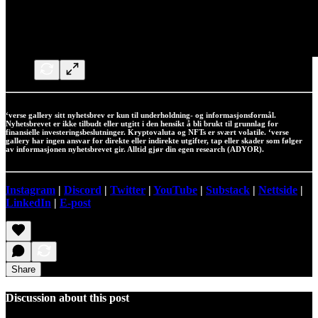
‘verse gallery sitt nyhetsbrev er kun til underholdning- og informasjonsformål.
Nyhetsbrevet er ikke tilbudt eller utgitt i den hensikt å bli brukt til grunnlag for
finansielle investeringsbeslutninger. Kryptovaluta og NFTs er svært volatile. ‘verse
gallery har ingen ansvar for direkte eller indirekte utgifter, tap eller skader som følger
av informasjonen nyhetsbrevet gir. Alltid gjør din egen research (ADYOR).
Instagram
|
Discord
|
Twitter
|
YouTube
|
Substack
|
Nettside
|
LinkedIn
|
E-post
Share
Discussion about this post