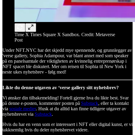
Time X Times Square X Sandbox. Credit: Metaverse
Post
Under NFT.NYC har det skjedd mye spennende, og grunnlegger av
'verse gallery, Sophia Adampour, var blant annet med som speaker
på en panelsamtale der viktigheten av kvinnelig entreprenørskap i
NFT spacet ble diskutert. Mer om reisen til Sophia til New York i
neste ukes nyhetsbrev - følg med!
Likte du denne utgaven av ‘verse gallery sitt nyhetsbrev?
Vi ønsker din tilbakemelding! Fortell gjerne hva du likte best. Svar
på denne e-posten, kommenter posten på
Substack
, eller ta kontakt
via
sosiale medier
. Husk at du alltid kan finne tidligere utgaver av
nyhetsbrevet via
Substack
.
Hvis du har en venn som er interessert i NFT eller digital kunst, er vi
takknemlig hvis du deler nyhetsbrevet videre.