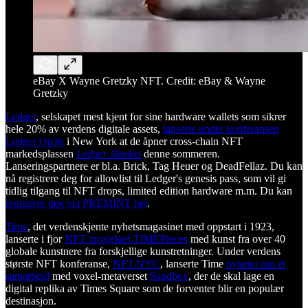
eBay X Wayne Gretzky NFT. Credit: eBay & Wayne
Gretzky
Ledger
, selskapet mest kjent for sine hardware wallets som sikrer
hele 20% av verdens digitale assets,
lanserte under konferansen
Ledger Op3n
i New York at de åpner cross-chain NFT
markedsplassen
Ledger Market
denne sommeren.
Lanseringspartnere er bl.a. Brick, Tag Heuer og DeadFellaz. Du kan
nå registrere deg for allowlist til Ledger's genesis pass, som vil gi
tidlig tilgang til NFT drops, limited edition hardware m.m. Du kan
registrere deg via PREMINT her
.
Time
, det verdenskjente nyhetsmagasinet med oppstart i 1923,
lanserte i fjor
NFT prosjektet TIMEPieces
med kunst fra over 40
globale kunstnere fra forskjellige kunstretninger. Under verdens
største NFT konferanse,
NFT.NYC
, lanserte Time
nyheter om et
samarbeid
med voxel-metaverset
Sandbox
, der de skal lage en
digital replika av Times Square som de forventer blir en populær
destinasjon.