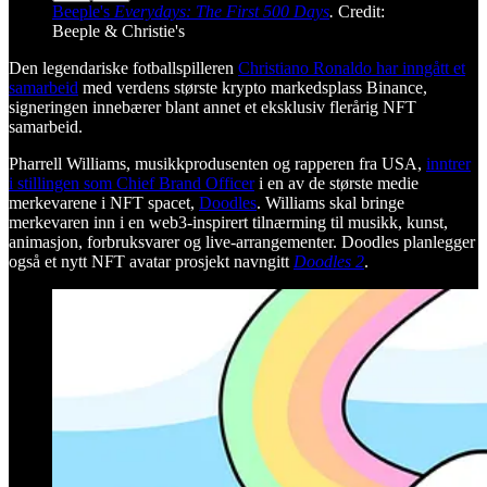
Beeple's
Everydays: The First 500 Days
.
Credit:
Beeple & Christie's
Den legendariske fotballspilleren
Christiano Ronaldo har inngått et
samarbeid
med verdens største krypto markedsplass Binance,
signeringen innebærer blant annet et eksklusiv flerårig NFT
samarbeid.
Pharrell Williams, musikkprodusenten og rapperen fra USA,
inntrer
i stillingen som Chief Brand Officer
i en av de største medie
merkevarene i NFT spacet,
Doodles
. Williams skal bringe
merkevaren inn i en web3-inspirert tilnærming til musikk, kunst,
animasjon, forbruksvarer og live-arrangementer. Doodles planlegger
også et nytt NFT avatar prosjekt navngitt
Doodles 2
.