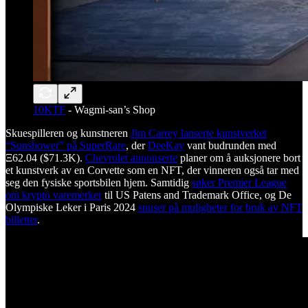
10KTF
- Wagmi-san’s Shop
Skuespilleren og kunstneren
Jim Carrey lanserte kunstverket
“Sunshower” på SuperRare
, der
DeeKay
vant budrunden med
Ξ62.04 ($71.3K).
Chevrolet annonserte
planer om å auksjonere bort
et kunstverk av en Corvette som en NFT, der vinneren også tar med
seg den fysiske sportsbilen hjem. Samtidig
søker Premier League
om krypto varemerker
til US Patens and Trademark Office, og De
Olympiske Leker i Paris 2024
snuser på muligheter for bruk av NFT
billetter
.