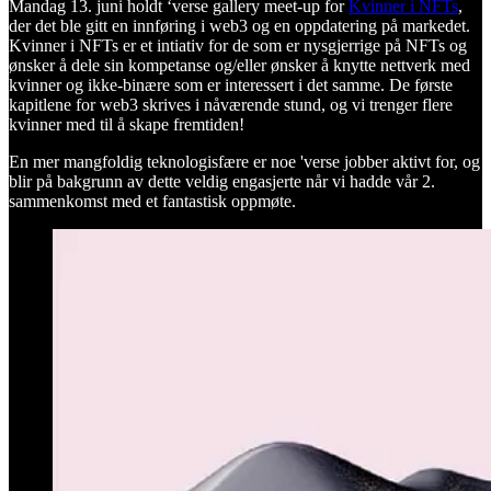
Mandag 13. juni holdt ‘verse gallery meet-up for
Kvinner i NFTs
,
der det ble gitt en innføring i web3 og en oppdatering på markedet.
Kvinner i NFTs er et intiativ for de som er nysgjerrige på NFTs og
ønsker å dele sin kompetanse og/eller ønsker å knytte nettverk med
kvinner og ikke-binære som er interessert i det samme. De første
kapitlene for web3 skrives i nåværende stund, og vi trenger flere
kvinner med til å skape fremtiden!
En mer mangfoldig teknologisfære er noe 'verse jobber aktivt for, og
blir på bakgrunn av dette veldig engasjerte når vi hadde vår 2.
sammenkomst med et fantastisk oppmøte.