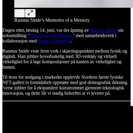
Rasmus Stride’s Memories of a Memory
Dagen etter, tirsdag 14. juni, var det åpning av
Rasmus Stride
sin
soloutstilling: '
Memories of a Memory
' med samarbeidsverk i
kollaborasjon med
Mette Greftegreff
.
Rasmus Stride viste frem verk i skjæringspunktet mellom fysisk og
digitalt. Han jobber hovedsakelig med 3D-verktøy og virtuell
virkelighet for å lage komposisjoner på kanten av virkelighet og
fantasi.
Til tross for nedgang i markedet opplevde Nordens første fysiske
NFT-galleri et formidabelt oppmøte med god demografisk dekning.
'verse jobber for å ekspandere kunstrommet gjennom teknologisk
innovasjon, og dette får vi stadig bekreftet at vi leverer på.