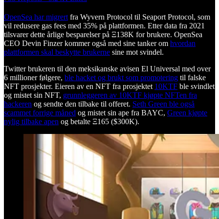
OpenSea har migrert
fra Wyvern Protocol til Seaport Protocol, som
vil redusere gas fees med 35% på plattformen. Etter data fra 2021
tilsvarer dette årlige besparelser på Ξ138K for brukere. OpenSea
CEO Devin Finzer kommer også med sine tanker om
hvordan
plattformen skal beskytte brukerne
sine mot svindel.
Twitter brukeren til den meksikanske avisen El Universal med over
6 millioner følgere,
ble hacket og brukt som promotering
til falske
NFT prosjekter. Eieren av en NFT fra prosjektet
10KTF
ble svindlet
og mistet sin NFT,
grunnleggeren av 10KTF kjøpte NFTen fra
hackeren
og sendte den tilbake til offeret.
Seth Green ble også
scammet forrige måned
og mistet sin ape fra BAYC,
Green kjøpte
nylig tilbake apen
og betalte Ξ165 ($300K).