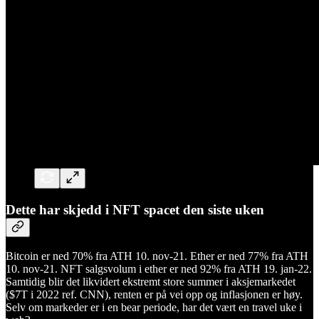
Dette har skjedd i NFT spacet den siste uken
Bitcoin er ned 70% fra ATH 10. nov-21. Ether er ned 77% fra ATH
10. nov-21. NFT salgsvolum i ether er ned 92% fra ATH 19. jan-22.
Samtidig blir det likvidert ekstremt store summer i aksjemarkedet
($7T i 2022 ref. CNN), renten er på vei opp og inflasjonen er høy.
Selv om markeder er i en bear periode, har det vært en travel uke i