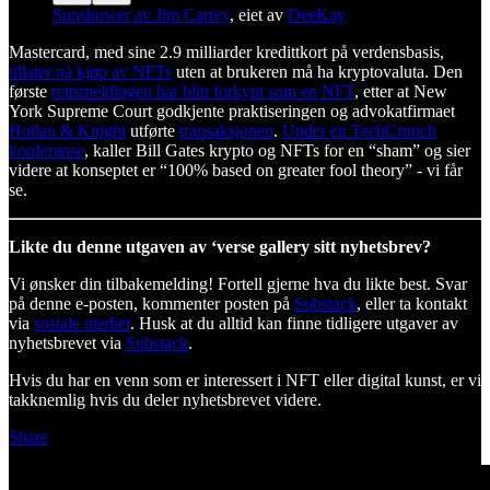
Sunshower av Jim Carrey
, eiet av
DeeKay
Mastercard, med sine 2.9 milliarder kredittkort på verdensbasis,
tillater nå kjøp av NFTs
uten at brukeren må ha kryptovaluta. Den
første
rettsmeldingen har blitt forkynt som en NFT
, etter at New
York Supreme Court godkjente praktiseringen og advokatfirmaet
Hollan & Knight
utførte
transaksjonen
.
Under en TechCrunch
konferanse
, kaller Bill Gates krypto og NFTs for en “sham” og sier
videre at konseptet er “100% based on greater fool theory” - vi får
se.
Likte du denne utgaven av ‘verse gallery sitt nyhetsbrev?
Vi ønsker din tilbakemelding! Fortell gjerne hva du likte best. Svar
på denne e-posten, kommenter posten på
Substack
, eller ta kontakt
via
sosiale medier
. Husk at du alltid kan finne tidligere utgaver av
nyhetsbrevet via
Substack
.
Hvis du har en venn som er interessert i NFT eller digital kunst, er vi
takknemlig hvis du deler nyhetsbrevet videre.
Share