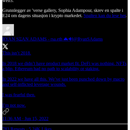
web3.
Grunnlegger av 'verse gallery, Sophia Adampour, skrev en spalte i
E24 om dagens situasjon i krypto markedet.
Spalten kan du lese her
.
RYAN SΞAN ADAMS - rsa.eth 🦇🔊
@RyanSAdams
This isn’t 2018.
In 2018 we didn’t have product market fit. DeFi was nothing. NFTs
a blip. Ethereum had no path to scalability or staking.
In 2022 we have all this. We’ve just been punched down by macro
and self-inflicted leverage wounds.
I was fearful then.
I’m not now.
11:36 AM · Jun 15, 2022
783 Reposts
·
5.24K Likes