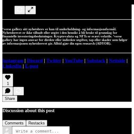
‘verse gallery sitt nyhetsbrev er kun til underholdning- og informasjonsformål.
Nyhetsbrevet er ikke tilbudt eller utgitt i den hensikt å bli brukt til grunnlag for
finansielle investeringsbeslutninger. Kryptovaluta og NFTs er svært volatile. ‘verse
gallery har ingen ansvar for direkte eller indirekte utgifter, tap eller skader som følger
av informasjonen nyhetsbrevet gir. Alltid gjør din egen research (ADYOR).
Instagram
|
Discord
|
Twitter
|
YouTube
|
Substack
|
Nettside
|
LinkedIn
|
E-post
1
Share
Discussion about this post
Comments
Restacks