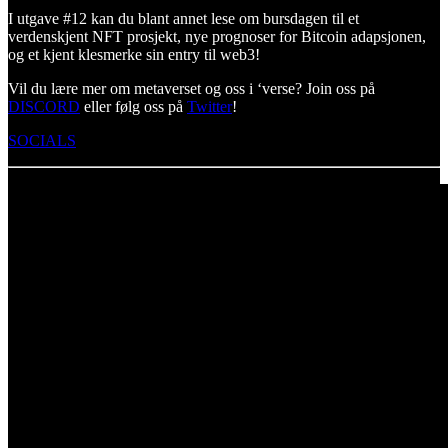
I utgave #12 kan du blant annet lese om bursdagen til et
verdenskjent NFT prosjekt, nye prognoser for Bitcoin adapsjonen,
og et kjent klesmerke sin entry til web3!
Vil du lære mer om metaverset og oss i ‘verse? Join oss på
DISCORD
eller følg oss på
Twitter
!
SOCIALS