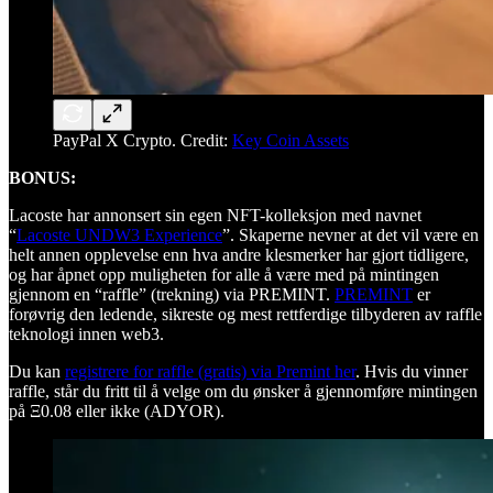
PayPal X Crypto. Credit:
Key Coin Assets
BONUS:
Lacoste har annonsert sin egen NFT-kolleksjon med navnet
“
Lacoste UNDW3 Experience
”. Skaperne nevner at det vil være en
helt annen opplevelse enn hva andre klesmerker har gjort tidligere,
og har åpnet opp muligheten for alle å være med på mintingen
gjennom en “raffle” (trekning) via PREMINT.
PREMINT
er
forøvrig den ledende, sikreste og mest rettferdige tilbyderen av raffle
teknologi innen web3.
Du kan
registrere for raffle (gratis) via Premint her
. Hvis du vinner
raffle, står du fritt til å velge om du ønsker å gjennomføre mintingen
på Ξ0.08 eller ikke (ADYOR).