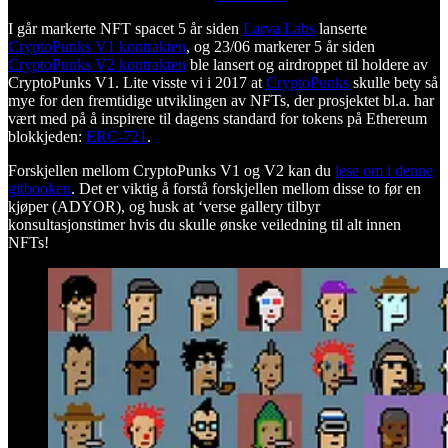
I går markerte NFT spacet 5 år siden
Larva Labs
lanserte
CryptoPunks V1 kontrakten
, og 23/06 markerer 5 år siden
CryptoPunks V2 kontrakten
ble lansert og airdroppet til holdere av
CryptoPunks V1. Lite visste vi i 2017 at
CryptoPunks
skulle bety så
mye for den fremtidige utviklingen av NFTs, der prosjektet bl.a. har
vært med på å inspirere til dagens standard for tokens på Ethereum
blokkjeden:
ERC-721
.
Forskjellen mellom CryptoPunks V1 og V2 kan du
lese om i denne
gitbooken
. Det er viktig å forstå forskjellen mellom disse to før en
kjøper (ADYOR), og husk at ‘verse gallery tilbyr
konsultasjonstimer hvis du skulle ønske veiledning til alt innen
NFTs!