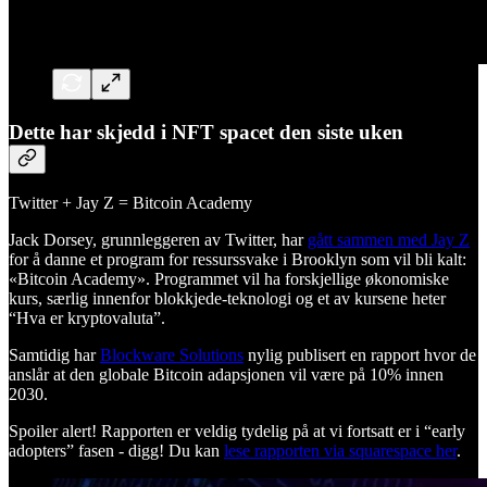
Dette har skjedd i NFT spacet den siste uken
Twitter + Jay Z = Bitcoin Academy
Jack Dorsey, grunnleggeren av Twitter, har
gått sammen med Jay Z
for å danne et program for ressurssvake i Brooklyn som vil bli kalt:
«Bitcoin Academy». Programmet vil ha forskjellige økonomiske
kurs, særlig innenfor blokkjede-teknologi og et av kursene heter
“Hva er kryptovaluta”.
Samtidig har
Blockware Solutions
nylig publisert en rapport hvor de
anslår at den globale Bitcoin adapsjonen vil være på 10% innen
2030.
Spoiler alert! Rapporten er veldig tydelig på at vi fortsatt er i “early
adopters” fasen - digg! Du kan
lese rapporten via squarespace her
.