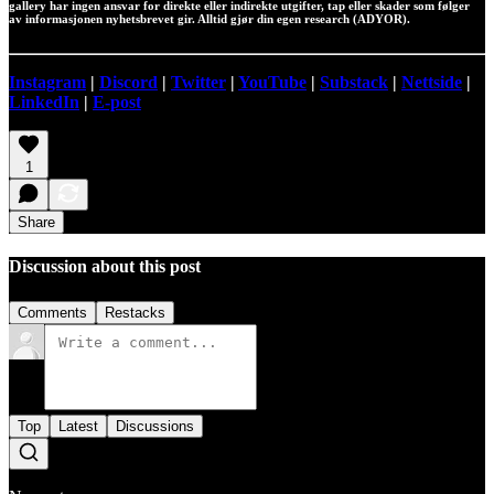
gallery har ingen ansvar for direkte eller indirekte utgifter, tap eller skader som følger
av informasjonen nyhetsbrevet gir. Alltid gjør din egen research (ADYOR).
Instagram
|
Discord
|
Twitter
|
YouTube
|
Substack
|
Nettside
|
LinkedIn
|
E-post
1
Share
Discussion about this post
Comments
Restacks
Top
Latest
Discussions