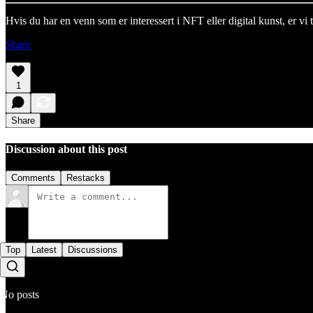
Hvis du har en venn som er interessert i NFT eller digital kunst, er v
Share
1
Share
Discussion about this post
Comments
Restacks
Top
Latest
Discussions
No posts