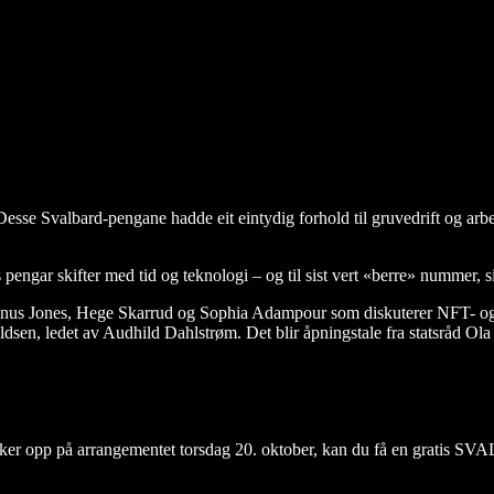
esse Svalbard-pengane hadde eit eintydig forhold til gruvedrift og arb
gar skifter med tid og teknologi – og til sist vert «berre» nummer, siffe
gnus Jones, Hege Skarrud og Sophia Adampour som diskuterer NFT- og 
sen, ledet av Audhild Dahlstrøm. Det blir åpningstale fra statsråd Ol
ukker opp på arrangementet torsdag 20. oktober, kan du få en gratis