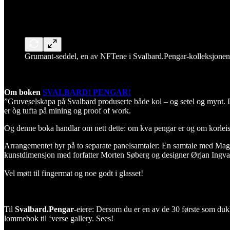
Grumant-seddel, en av NFTene i Svalbard.Pengar-kolleksjonen
Om boken
SVALBARD! PENGAR!
”Gruveselskapa på Svalbard produserte både kol – og setel og mynt. D
er òg tufta på mining og proof of work.
Og denne boka handlar om nett dette: om kva pengar er og om korleis pen
Arrangementet byr på to separate panelsamtaler: En samtale med Ma
kunstdimensjon med forfatter Morten Søberg og designer Ørjan Ingvald
Vel møtt til fingermat og noe godt i glasset!
Til
Svalbard.Pengar
-eiere: Dersom du er en av de 30 første som d
lommebok til ‘verse gallery. Sees!