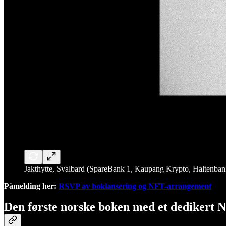
Jakthytte, Svalbard (SpareBank 1, Kaupang Krypto, Haltenban
Påmelding her:
RSVP av boklansering og NFT-arrangement
Den første norske boken med et dedikert N