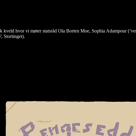
ktisk kveld hvor vi møter statsråd Ola Borten Moe, Sophia Adampour (‘v
 Stortinget).