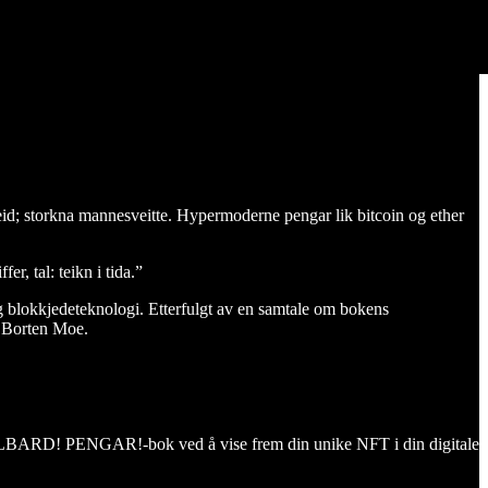
eid; storkna mannesveitte. Hypermoderne pengar lik bitcoin og ether
r, tal: teikn i tida.”
blokkjedeteknologi. Etterfulgt av en samtale om bokens
a Borten Moe.
 SVALBARD! PENGAR!-bok ved å vise frem din unike NFT i din digitale