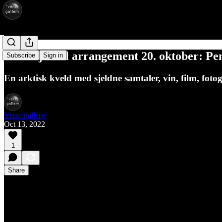
Invitasjon til arrangement 20. oktober: Pe
Subscribe
Sign in
En arktisk kveld med sjeldne samtaler, vin, film, fotog
'verse gallery
Oct 13, 2022
1
Share